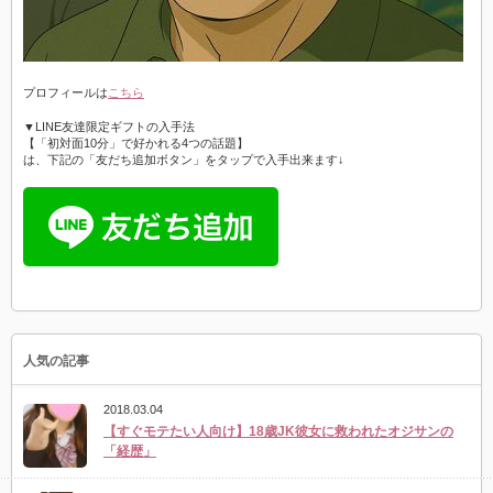
プロフィールは
こちら
▼LINE友達限定ギフトの入手法
【「初対面10分」で好かれる4つの話題】
は、下記の「友だち追加ボタン」をタップで入手出来ます↓
人気の記事
2018.03.04
【すぐモテたい人向け】18歳JK彼女に救われたオジサンの
「経歴」