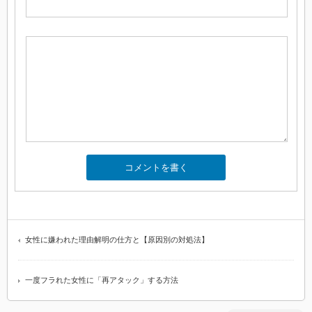
女性に嫌われた理由解明の仕方と【原因別の対処法】
一度フラれた女性に「再アタック」する方法