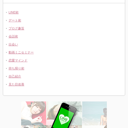
LINE術
デート術
ブログ趣旨
会話術
出会い
動画ミニセミナー
恋愛マインド
持ち帰り術
自己紹介
見た目改善