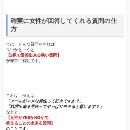
確実に女性が回答してくれる質問の仕
方
では、どんな質問をすれば
良いかというと
【2択で回答出来る狭い質問】
が非常に有効です。
これは、例えば
「メールがマメな男性って好きですか？」
「料理出来る男性ってやっぱりモテると思います？」
などと、
【女性がYESかNOかで
答えることの出来る質問】
のことです。