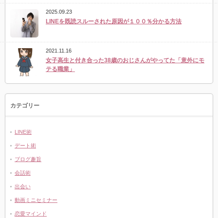
2025.09.23
LINEを既読スルーされた原因が１００％分かる方法
2021.11.16
女子高生と付き合った38歳のおじさんがやってた「意外にモ
テる職業」
カテゴリー
LINE術
デート術
ブログ趣旨
会話術
出会い
動画ミニセミナー
恋愛マインド