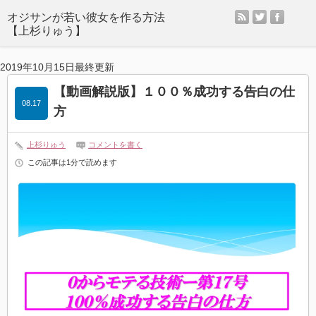
rss
twitter
facebo
オジサンが若い彼女を作る方法
【上杉りゅう】
2019年10月15日最終更新
【動画解説版】１００％成功する告白の仕
08.17
方
上杉りゅう
コメントを書く
この記事は1分で読めます