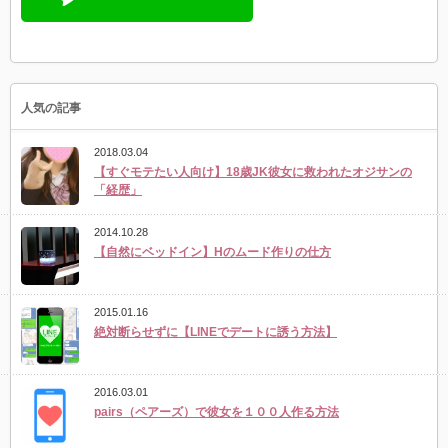
人気の記事
2018.03.04
【すぐモテたい人向け】18歳JK彼女に救われたオジサンの
「経歴」
2014.10.28
【自然にベッドイン】Hのムード作りの仕方
2015.01.16
絶対断らせずに【LINEでデートに誘う方法】
2016.03.01
pairs（ペアーズ）で彼女を１００人作る方法