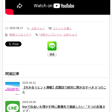
2015 08.17
上杉りゅう
コメントを書く
動画ミニセミナー
LINEテンプレート
,
上杉りゅう
関連記事
2015 04.21
【付き合うヒント満載】恋愛話で絶対に聞き出すべき３つのこ
と
2024 04.09
lineで出会いを増やす時に最優先で連絡したい「５つの友達タ
イプ」